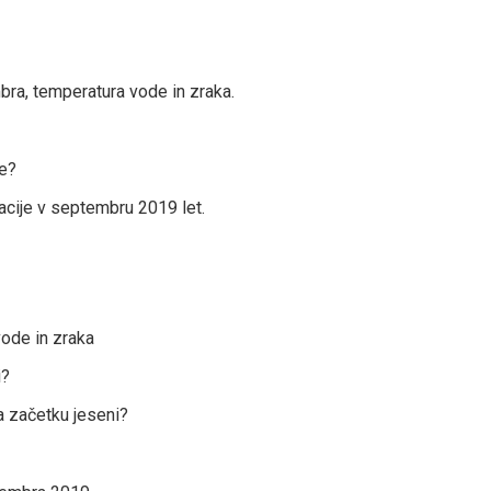
ra, temperatura vode in zraka.
če?
acije v septembru 2019 let.
ode in zraka
i?
a začetku jeseni?