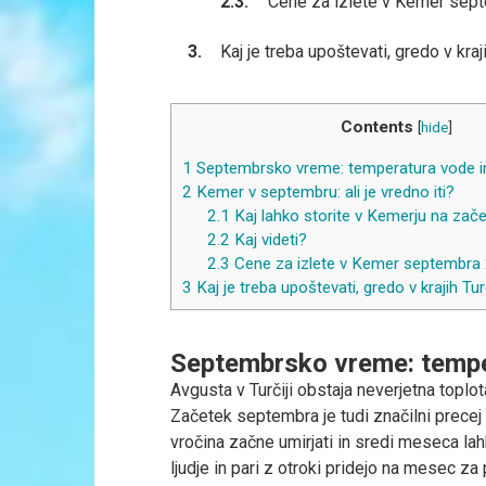
Cene za izlete v Kemer sep
Kaj je treba upoštevati, gredo v kra
Contents
[
hide
]
1
Septembrsko vreme: temperatura vode i
2
Kemer v septembru: ali je vredno iti?
2.1
Kaj lahko storite v Kemerju na zače
2.2
Kaj videti?
2.3
Cene za izlete v Kemer septembra
3
Kaj je treba upoštevati, gredo v krajih Tu
Septembrsko vreme: tempe
Avgusta v Turčiji obstaja neverjetna toplota
Začetek septembra je tudi značilni prece
vročina začne umirjati in sredi meseca lah
ljudje in pari z otroki pridejo na mesec za 