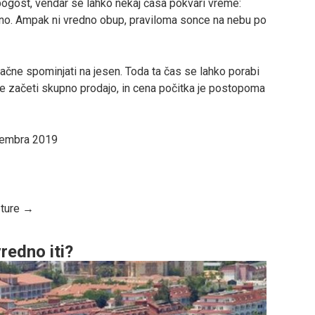
 pogost, vendar se lahko nekaj časa pokvari vreme:
vno. Ampak ni vredno obup, praviloma sonce na nebu po
e spominjati na jesen. Toda ta čas se lahko porabi
ele začeti skupno prodajo, in cena počitka je postopoma
tembra 2019
p ture →
redno iti?