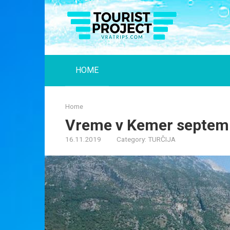
Skip
to
content
HOME
Home
Vreme v Kemer septem
16.11.2019
Category:
TURČIJA