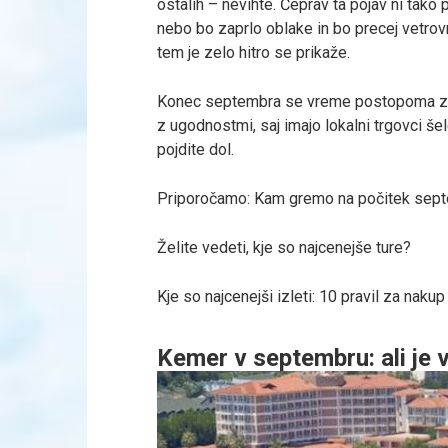
ostalih – nevihte. Čeprav ta pojav ni tako
nebo bo zaprlo oblake in bo precej vetro
tem je zelo hitro se prikaže.
Konec septembra se vreme postopoma začn
z ugodnostmi, saj imajo lokalni trgovci š
pojdite dol.
Priporočamo: Kam gremo na počitek sep
Želite vedeti, kje so najcenejše ture?
Kje so najcenejši izleti: 10 pravil za naku
Kemer v septembru: ali je v