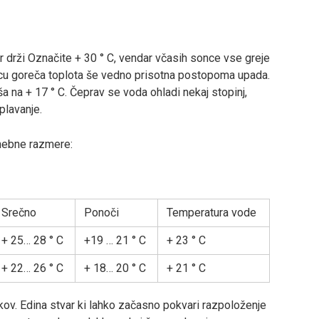
drži Označite + 30 ° C, vendar včasih sonce vse greje
ncu goreča toplota še vedno prisotna postopoma upada.
a na + 17 ° C. Čeprav se voda ohladi nekaj stopinj,
plavanje.
nebne razmere:
Srečno
Ponoči
Temperatura vode
+ 25… 28 ° C
+19 … 21 ° C
+ 23 ° C
+ 22… 26 ° C
+ 18… 20 ° C
+ 21 ° C
ov. Edina stvar ki lahko začasno pokvari razpoloženje