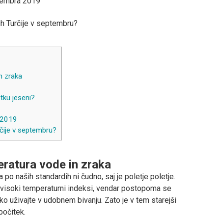
tembra 2019
jih Turčije v septembru?
n zraka
tku jeseni?
 2019
rčije v septembru?
ratura vode in zraka
 po naših standardih ni čudno, saj je poletje poletje.
j visoki temperaturni indeksi, vendar postopoma se
ko uživajte v udobnem bivanju. Zato je v tem starejši
počitek.