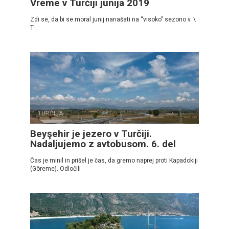
Vreme v Turčiji junija 2019
Zdi se, da bi se moral junij nanašati na “visoko” sezono v. \
T
TURČIJA
Beyşehir je jezero v Turčiji.
Nadaljujemo z avtobusom. 6. del
Čas je minil in prišel je čas, da gremo naprej proti Kapadokiji
(Göreme). Odločili