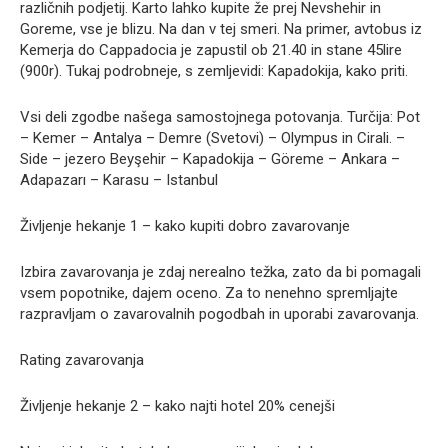
različnih podjetij. Karto lahko kupite že prej Nevshehir in
Goreme, vse je blizu. Na dan v tej smeri. Na primer, avtobus iz
Kemerja do Cappadocia je zapustil ob 21.40 in stane 45lire
(900r). Tukaj podrobneje, s zemljevidi: Kapadokija, kako priti.
Vsi deli zgodbe našega samostojnega potovanja. Turčija: Pot
– Kemer – Antalya – Demre (Svetovi) – Olympus in Cirali. –
Side – jezero Beyşehir – Kapadokija – Göreme – Ankara –
Adapazarı – Karasu – Istanbul
Življenje hekanje 1 – kako kupiti dobro zavarovanje
Izbira zavarovanja je zdaj nerealno težka, zato da bi pomagali
vsem popotnike, dajem oceno. Za to nenehno spremljajte
razpravljam o zavarovalnih pogodbah in uporabi zavarovanja.
Rating zavarovanja
Življenje hekanje 2 – kako najti hotel 20% cenejši