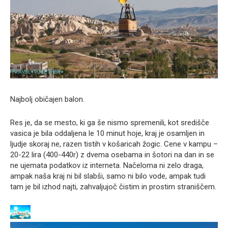
Najbolj običajen balon.
Res je, da se mesto, ki ga še nismo spremenili, kot središče
vasica je bila oddaljena le 10 minut hoje, kraj je osamljen in
ljudje skoraj ne, razen tistih v košaricah žogic. Cene v kampu –
20-22 lira (400-440r) z dvema osebama in šotori na dan in se
ne ujemata podatkov iz interneta. Načeloma ni zelo draga,
ampak naša kraj ni bil slabši, samo ni bilo vode, ampak tudi
tam je bil izhod najti, zahvaljujoč čistim in prostim straniščem.