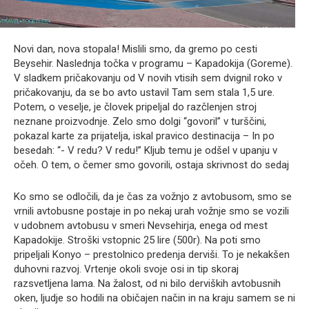
Novi dan, nova stopala! Mislili smo, da gremo po cesti
Beysehir. Naslednja točka v programu – Kapadokija (Goreme).
V sladkem pričakovanju od V novih vtisih sem dvignil roko v
pričakovanju, da se bo avto ustavil Tam sem stala 1,5 ure.
Potem, o veselje, je človek pripeljal do razčlenjen stroj
neznane proizvodnje. Zelo smo dolgi “govoril” v turščini,
pokazal karte za prijatelja, iskal pravico destinacija – In po
besedah: “- V redu? V redu!” Kljub temu je odšel v upanju v
očeh. O tem, o čemer smo govorili, ostaja skrivnost do sedaj
Ko smo se odločili, da je čas za vožnjo z avtobusom, smo se
vrnili avtobusne postaje in po nekaj urah vožnje smo se vozili
v udobnem avtobusu v smeri Nevsehirja, enega od mest
Kapadokije. Stroški vstopnic 25 lire (500r). Na poti smo
pripeljali Konyo – prestolnico predenja derviši. To je nekakšen
duhovni razvoj. Vrtenje okoli svoje osi in tip skoraj
razsvetljena lama. Na žalost, od ni bilo derviških avtobusnih
oken, ljudje so hodili na običajen način in na kraju samem se ni