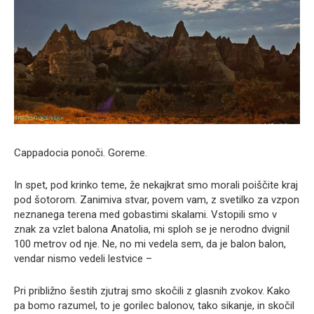
Cappadocia ponoči. Goreme.
In spet, pod krinko teme, že nekajkrat smo morali poiščite kraj
pod šotorom. Zanimiva stvar, povem vam, z svetilko za vzpon
neznanega terena med gobastimi skalami. Vstopili smo v
znak za vzlet balona Anatolia, mi sploh se je nerodno dvignil
100 metrov od nje. Ne, no mi vedela sem, da je balon balon,
vendar nismo vedeli lestvice –
Pri približno šestih zjutraj smo skočili z glasnih zvokov. Kako
pa bomo razumel, to je gorilec balonov, tako sikanje, in skočil