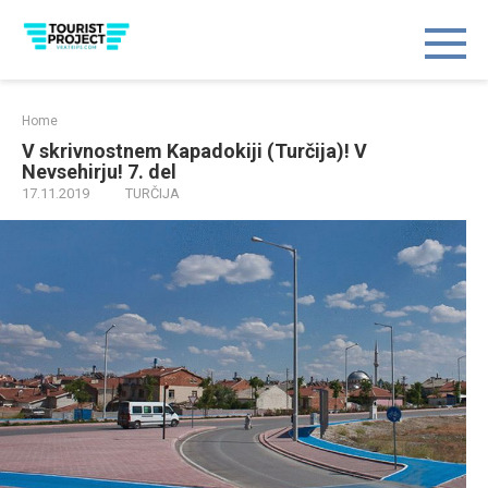
Skip
to
content
Home
V skrivnostnem Kapadokiji (Turčija)! V
Nevsehirju! 7. del
17.11.2019
TURČIJA